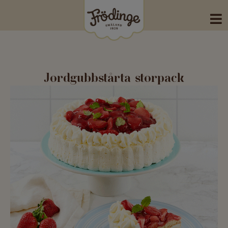
Skip
to
content
Jordgubbstårta storpack