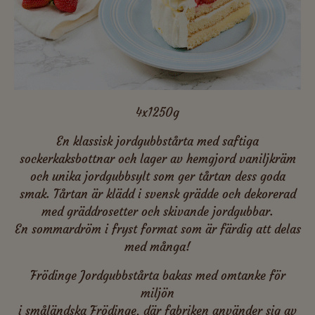
4x1250g
En klassisk jordgubbstårta med saftiga
sockerkaksbottnar och lager av hemgjord vaniljkräm
och unika jordgubbsylt som ger tårtan dess goda
smak. Tårtan är klädd i svensk grädde och dekorerad
med gräddrosetter och skivande jordgubbar.
En sommardröm i fryst format som är färdig att delas
med många!
Frödinge Jordgubbstårta bakas med omtanke för
miljön
i småländska Frödinge, där fabriken använder sig av