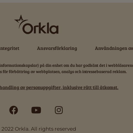
integritet
Ansvarsförklaring
Användningen av 
informationskapslar) på din enhet om du har godkänt det i webbläsaren
s för förbättring av webbplatsen, analys och intressebaserad reklam.
andling av personuppgifter, inklusive rätt till åtkomst.
F
Y
I
a
o
n
c
u
s
 2022 Orkla. All rights reserved
e
t
t