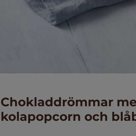
Chokladdrömmar m
kolapopcorn och blå