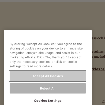
Kontakta oss
Om Frödinge
Sekretess och 
By clicking “Accept All Cookies”, you agree to the
storing of cookies on your device to enhance site
Vår webbplats placerar cookies (
navigation, analyze site usage, and assist in our
inställningar. Cookies använd
marketing efforts. Click ‘No, thank you’ to accept
only the necessary cookies, or click on cookie
settings to read more details.
Läs mer om Orklas beh
Accept All Cookies
Reject All
Cookies Settings
©