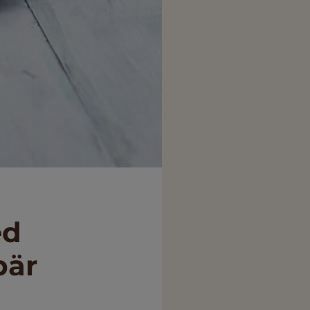
ed
bär