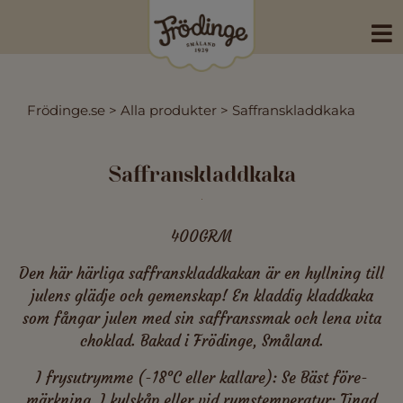
Skip
to
content
Frödinge.se
>
Alla produkter
>
Saffranskladdkaka
Saffranskladdkaka
400GRM
Den här härliga saffranskladdkakan är en hyllning till
julens glädje och gemenskap! En kladdig kladdkaka
som fångar julen med sin saffranssmak och lena vita
choklad. Bakad i Frödinge, Småland.
I frysutrymme (-18°C eller kallare): Se Bäst före-
märkning. I kylskåp eller vid rumstemperatur: Tinad