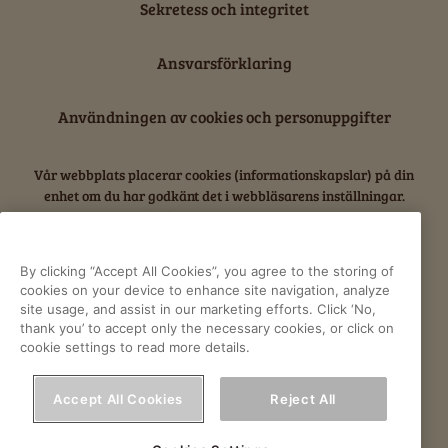
Sekretess och integritet
Ansvarsförklaring
Användningen av cookies och personuppgifter
Vår webbplats placerar cookies (informationskapslar) på din
enhet om du har godkänt det i webbläsarens inställningar.
Cookies används för förbättring av webbplatsen, analys och
intressebaserad reklam.
By clicking “Accept All Cookies”, you agree to the storing of
Läs mer om Orklas behandling av personuppgifter,
cookies on your device to enhance site navigation, analyze
site usage, and assist in our marketing efforts. Click ‘No,
inklusive rätt till åtkomst.
thank you’ to accept only the necessary cookies, or click on
cookie settings to read more details.
F
Y
I
a
o
n
Accept All Cookies
Reject All
c
u
s