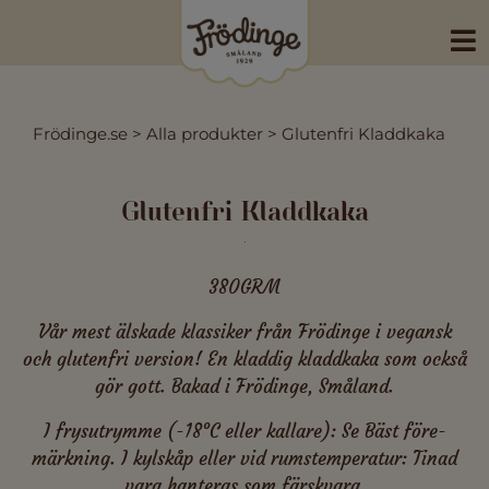
Skip
to
content
Frödinge.se
>
Alla produkter
>
Glutenfri Kladdkaka
Glutenfri Kladdkaka
380GRM
Vår mest älskade klassiker från Frödinge i vegansk
och glutenfri version! En kladdig kladdkaka som också
gör gott. Bakad i Frödinge, Småland.
I frysutrymme (-18°C eller kallare): Se Bäst före-
märkning. I kylskåp eller vid rumstemperatur: Tinad
vara hanteras som färskvara.