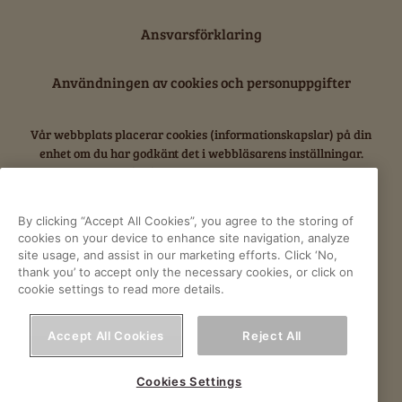
Ansvarsförklaring
Användningen av cookies och personuppgifter
Vår webbplats placerar cookies (informationskapslar) på din
enhet om du har godkänt det i webbläsarens inställningar.
Cookies används för förbättring av webbplatsen, analys och
intressebaserad reklam.
By clicking “Accept All Cookies”, you agree to the storing of
Läs mer om Orklas behandling av personuppgifter,
cookies on your device to enhance site navigation, analyze
site usage, and assist in our marketing efforts. Click ‘No,
inklusive rätt till åtkomst.
thank you’ to accept only the necessary cookies, or click on
cookie settings to read more details.
F
Y
I
a
o
n
Accept All Cookies
Reject All
c
u
s
Cookies Settings
© 2022 Orkla. All rights reserved
e
t
t